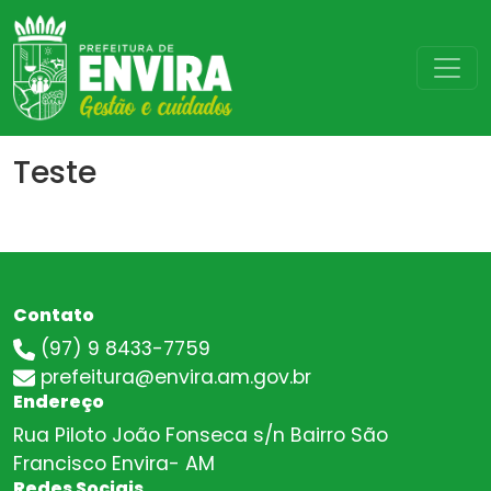
TESTE
Teste
Por
clickmulti
Contato
(97) 9 8433-7759
prefeitura@envira.am.gov.br
Endereço
Rua Piloto João Fonseca s/n Bairro São
Francisco Envira- AM
Redes Sociais