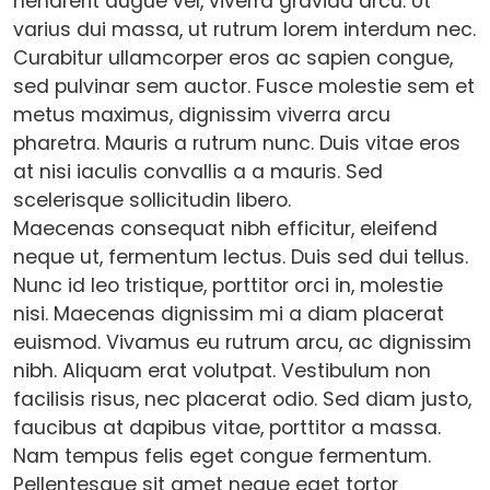
hendrerit augue vel, viverra gravida arcu. Ut
varius dui massa, ut rutrum lorem interdum nec.
Curabitur ullamcorper eros ac sapien congue,
sed pulvinar sem auctor. Fusce molestie sem et
metus maximus, dignissim viverra arcu
pharetra. Mauris a rutrum nunc. Duis vitae eros
at nisi iaculis convallis a a mauris. Sed
scelerisque sollicitudin libero.
Maecenas consequat nibh efficitur, eleifend
neque ut, fermentum lectus. Duis sed dui tellus.
Nunc id leo tristique, porttitor orci in, molestie
nisi. Maecenas dignissim mi a diam placerat
euismod. Vivamus eu rutrum arcu, ac dignissim
nibh. Aliquam erat volutpat. Vestibulum non
facilisis risus, nec placerat odio. Sed diam justo,
faucibus at dapibus vitae, porttitor a massa.
Nam tempus felis eget congue fermentum.
Pellentesque sit amet neque eget tortor